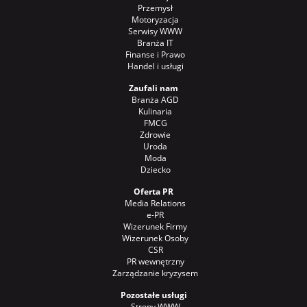
Przemysł
Motoryzacja
Serwisy WWW
Branża IT
Finanse i Prawo
Handel i usługi
Zaufali nam
Branża AGD
Kulinaria
FMCG
Zdrowie
Uroda
Moda
Dziecko
Oferta PR
Media Relations
e-PR
Wizerunek Firmy
Wizerunek Osoby
CSR
PR wewnętrzny
Zarządzanie kryzysem
Pozostałe usługi
Strony WWW