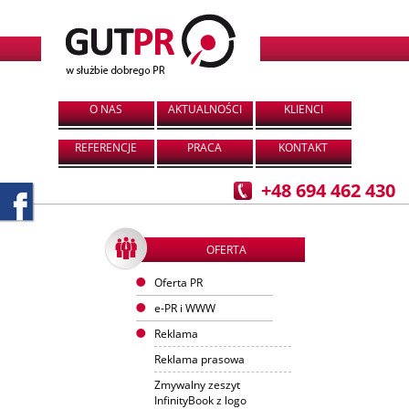
O NAS
AKTUALNOŚCI
KLIENCI
REFERENCJE
PRACA
KONTAKT
+48 694 462 430
OFERTA
Oferta PR
e-PR i WWW
Reklama
Reklama prasowa
Zmywalny zeszyt
InfinityBook z logo