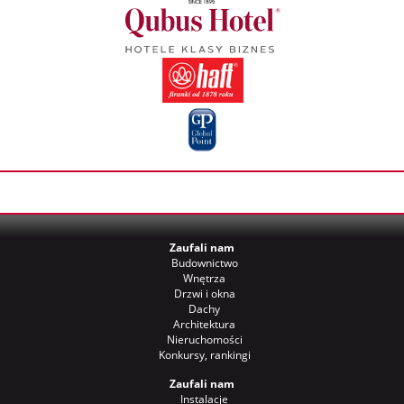
Zaufali nam
Budownictwo
Wnętrza
Drzwi i okna
Dachy
Architektura
Nieruchomości
Konkursy, rankingi
Zaufali nam
Instalacje