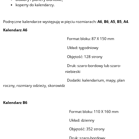
koperty do kalendarzy.
Podręczne kalendarze występują w pięciu rozmiarach:
A6
,
B6
,
A5
,
B5
,
A4
.
Kalendarz A6
Format bloku:
87 X 150 mm
Układ:
tygodniowy
Objętość:
128 strony
Druk:
szaro-bordowy lub szaro-
niebieski
Dodatki: kalendarium, mapy, plan
roczny, rozmiary odzieży, skorowidz
Kalendarz B6
Format bloku:
110 X 160 mm
Układ: dzienny
Objętość:
352 strony
Druk:
szaro-bordowy