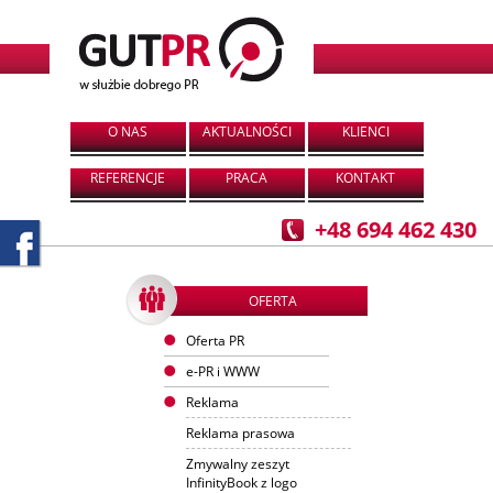
O NAS
AKTUALNOŚCI
KLIENCI
REFERENCJE
PRACA
KONTAKT
+48 694 462 430
OFERTA
Oferta PR
e-PR i WWW
Reklama
Reklama prasowa
Zmywalny zeszyt
InfinityBook z logo