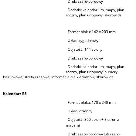
Druk:
szaro-bordowy
Dodatki: kalendarium, mapy, plan
roczny, plan urlopowy, skorowidz
Format bloku:
142 x 203 mm
Układ:
tygodniowy
Objętość:
144 strony
Druk:
szaro-bordowy
Dodatki: kalendarium, mapy, plan
roczny, plan urlopowy, numery
kierunkowe, strefy czasowe, informacje dla kierowców, skorowidz
Kalendarz B5
Format bloku:
170 x 240 mm
Układ: dzienny
Objętość:
360 stron + 8 stron z
mapami
Druk:
szaro-bordowy lub szaro-