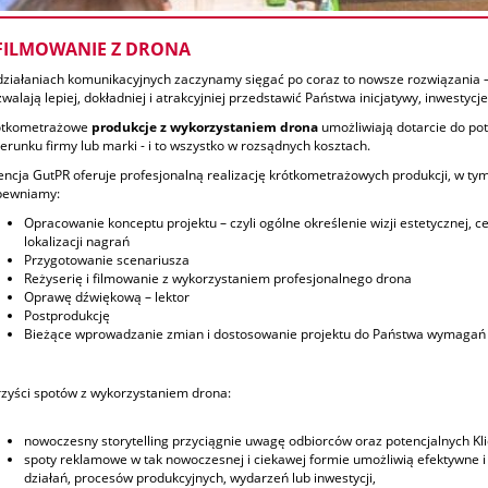
FILMOWANIE Z DRONA
ziałaniach komunikacyjnych zaczynamy sięgać po coraz to nowsze rozwiązania –
walają lepiej, dokładniej i atrakcyjniej przedstawić Państwa inicjatywy, inwestycj
ótkometrażowe
produkcje z wykorzystaniem drona
umożliwiają dotarcie do pot
erunku firmy lub marki - i to wszystko w rozsądnych kosztach.
ncja GutPR oferuje profesjonalną realizację krótkometrażowych produkcji, w t
pewniamy:
Opracowanie konceptu projektu – czyli ogólne określenie wizji estetycznej, cel
lokalizacji nagrań
Przygotowanie scenariusza
Reżyserię i filmowanie z wykorzystaniem profesjonalnego drona
Oprawę dźwiękową – lektor
Postprodukcję
Bieżące wprowadzanie zmian i dostosowanie projektu do Państwa wymagań
zyści spotów z wykorzystaniem drona:
nowoczesny storytelling przyciągnie uwagę odbiorców oraz potencjalnych Kl
spoty reklamowe w tak nowoczesnej i ciekawej formie umożliwią efektywne i
działań, procesów produkcyjnych, wydarzeń lub inwestycji,