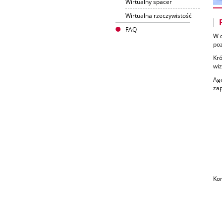
Wirtualny spacer
Wirtualna rzeczywistość
FAQ
W d
poz
Kr
wiz
Age
za
Kor