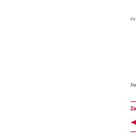
Co 
Zap
Za