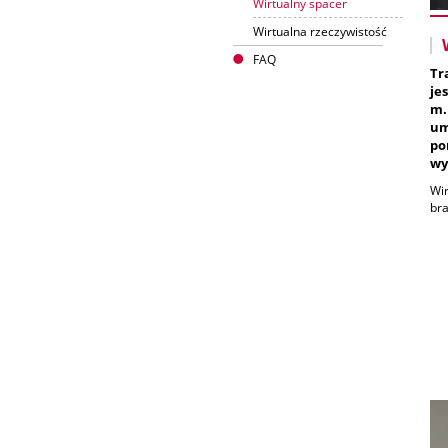
Wirtualny spacer
Wirtualna rzeczywistość
FAQ
Tr
je
m.
um
po
wy
Wir
bra