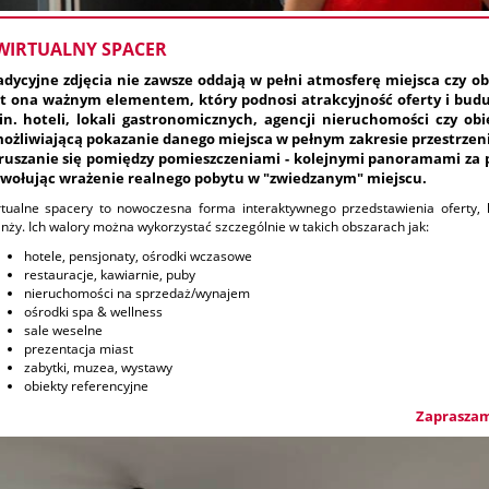
WIRTUALNY SPACER
adycyjne zdjęcia nie zawsze oddają w pełni atmosferę miejsca czy 
st ona ważnym elementem, który podnosi atrakcyjność oferty i bud
in. hoteli, lokali gastronomicznych, agencji nieruchomości czy ob
ożliwiającą pokazanie danego miejsca w pełnym zakresie przestrzeni 
ruszani
e się pomiędzy pomieszczeniami - kolejnymi panoramami za 
wołując wrażenie realnego pobytu w "zwiedzanym" miejscu.
tualne spacery to nowoczesna forma interaktywnego przedstawienia oferty, 
nży. Ich walory można wykorzystać szczególnie w takich obszarach jak:
hotele, pensjonaty, ośrodki wczasowe
restauracje, kawiarnie, puby
nieruchomości na sprzedaż/wynajem
ośrodki spa & wellness
sale weselne
prezentacja miast
zabytki, muzea, wystawy
obiekty referencyjne
Zapraszamy