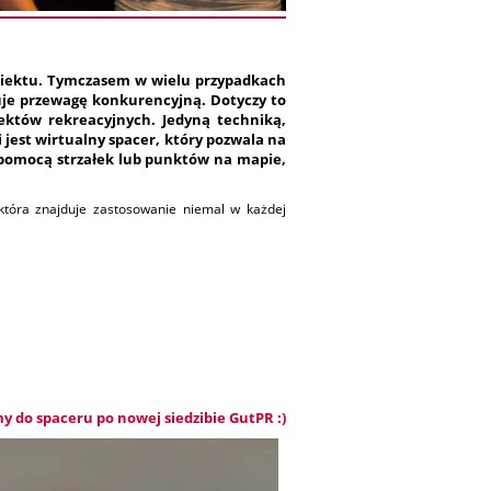
obiektu. Tymczasem w wielu przypadkach
uje przewagę konkurencyjną. Dotyczy to
iektów rekreacyjnych. Jedyną techniką,
jest wirtualny spacer, który pozwala na
pomocą strzałek lub punktów na mapie,
która znajduje zastosowanie niemal w każdej
 do spaceru po nowej siedzibie GutPR :)